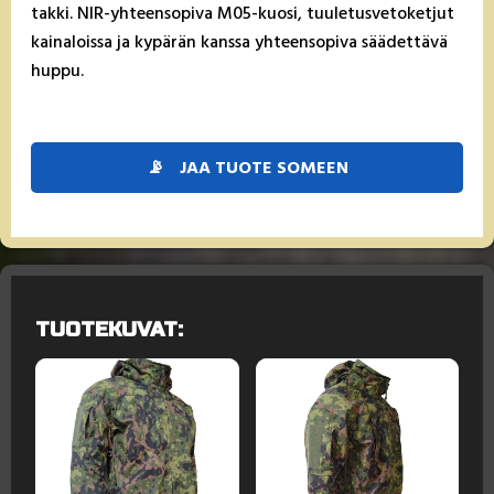
tak­ki. NIR-yh­teen­so­pi­va M05-kuo­si, tuu­le­tus­ve­to­ket­jut
kai­na­lois­sa ja ky­pä­rän kans­sa yh­teen­so­pi­va sää­det­tä­vä
hup­pu.
📡
JAA TUOTE SOMEEN
TUOTEKUVAT: