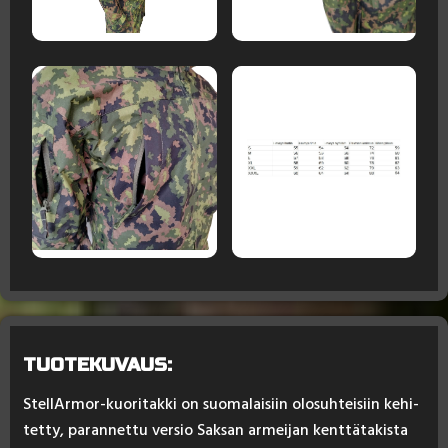
TUOTEKUVAUS:
Stel­lAr­mor-kuo­ri­tak­ki on suo­ma­lai­siin olo­suh­tei­siin ke­hi­
tet­ty, pa­ran­net­tu ver­sio Sak­san ar­mei­jan kent­tä­ta­kis­ta