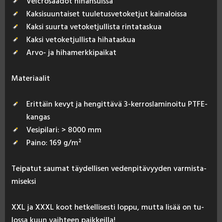
Velcrosäädöt hihansuissa
Kaksisuuntaiset tuuletusvetoketjut kainaloissa
Kaksi suurta vetoketjullista rintataskua
Kaksi vetoketjullista hihataskua
Arvo- ja hihamerkkipaikat
Ma­te­riaa­lit
Erittäin kevyt ja hengittävä 3-kerroslaminoitu PTFE-
kangas
Vesipilari: > 8000 mm
Paino: 169 g/m²
Tei­pa­tut sau­mat täy­del­li­sen ve­den­pi­tä­vyy­den var­mis­ta­
mi­sek­si
XXL ja XXXL koot het­kel­li­ses­ti lop­pu, mut­ta li­sää on tu­
los­sa kuun vaih­teen paik­keil­la!