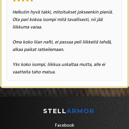
★
★
★
★
★
Helkutin hyvä takki, mitoitukset jokseenkin pieniä.
Ota pari kokoa isompi mitä tavallisesti, nii jää
liikkuma varaa.
Oma koko liian nafti, ei passaa peli liikkeitä tehdä,
alkaa paikat ratkeilemaan.
Yks koko isompi, liikkua uskaltaa mutta, alle ei
vaatteita taho matua.
STELL
ARMOR
Facebook