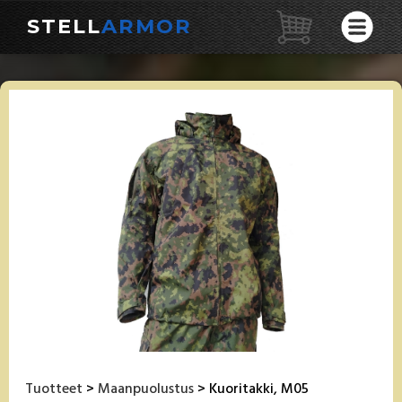
STELL
ARMOR
Tuotteet
>
Maanpuolustus
> Kuoritakki, M05