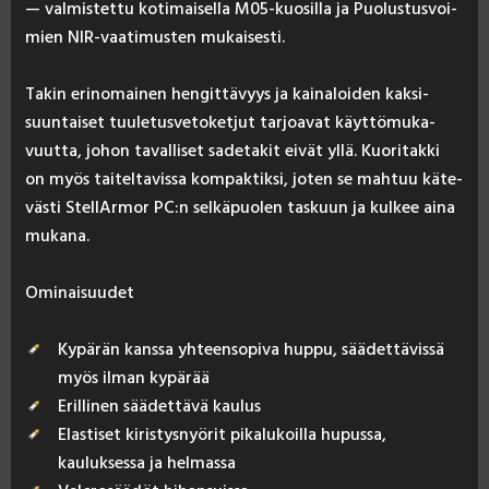
— val­mis­tet­tu ko­ti­mai­sel­la M05-kuo­sil­la ja Puo­lus­tus­voi­
mien NIR-vaa­ti­mus­ten mu­kai­ses­ti.
Ta­kin eri­no­mai­nen hen­git­tä­vyys ja kai­na­loi­den kak­si­
suun­tai­set tuu­le­tus­ve­to­ket­jut tar­joa­vat käyt­tö­mu­ka­
vuut­ta, jo­hon ta­val­li­set sa­de­ta­kit ei­vät yl­lä. Kuo­ri­tak­ki
on myös tai­tel­ta­vis­sa kom­pak­tik­si, jo­ten se mah­tuu kä­te­
väs­ti Stel­lAr­mor PC:n sel­kä­puo­len tas­kuun ja kul­kee ai­na
mu­ka­na.
Omi­nai­suu­det
Kypärän kanssa yhteensopiva huppu, säädettävissä
myös ilman kypärää
Erillinen säädettävä kaulus
Elastiset kiristysnyörit pikalukoilla hupussa,
kauluksessa ja helmassa