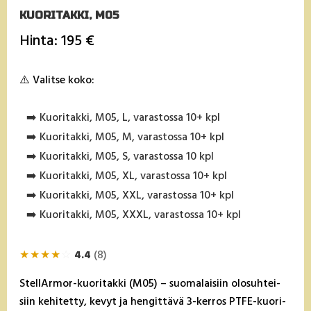
KUORITAKKI, M05
Hinta: 195 €
⚠️ Valitse koko:
➡️ Kuoritakki, M05, L, varastossa 10+ kpl
➡️ Kuoritakki, M05, M, varastossa 10+ kpl
➡️ Kuoritakki, M05, S, varastossa 10 kpl
➡️ Kuoritakki, M05, XL, varastossa 10+ kpl
➡️ Kuoritakki, M05, XXL, varastossa 10+ kpl
➡️ Kuoritakki, M05, XXXL, varastossa 10+ kpl
★
★
★
★
☆
4.4
(8)
Stel­lAr­mor-kuo­ri­tak­ki (M05) – suo­ma­lai­siin olo­suh­tei­
siin ke­hi­tet­ty, ke­vyt ja hen­git­tä­vä 3-ker­ros PT­FE-kuo­ri­