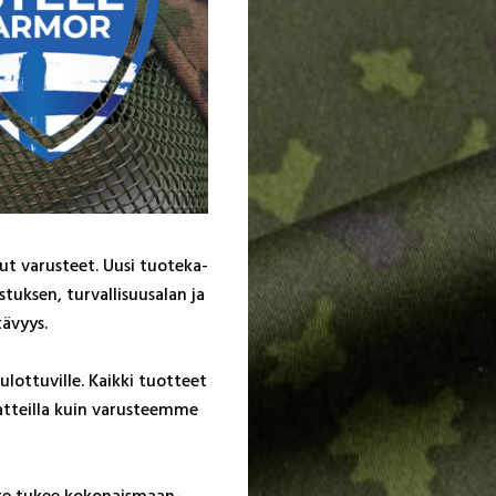
t va­rus­teet. Uu­si tuo­te­ka­
uk­sen, tur­val­li­suu­sa­lan ja
tä­vyys.
lot­tu­vil­le. Kaik­ki tuot­teet
aat­teil­la kuin va­rus­teem­me
a se tu­kee ko­ko­nais­maan­