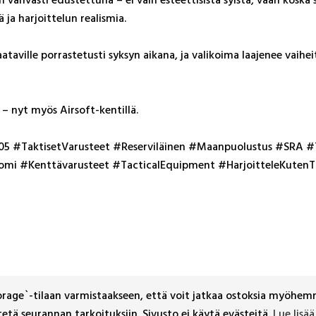
 ja har­joit­te­lun rea­lis­mia.
ta­vil­le por­ras­te­tus­ti syk­syn ai­ka­na, ja va­li­koi­ma laa­je­nee vai­hei
et – nyt myös Air­soft-ken­til­lä.
 #Tak­ti­set­Va­rus­teet #Re­ser­vi­läi­nen #Maan­puo­lus­tus #SRA #T
i #Kent­tä­va­rus­teet #Tac­ti­ca­lE­quip­ment #Har­joit­te­le­Ku­ten­Ta
orage`-tilaan varmistaakseen, että voit jatkaa ostoksia myöhemmi
tetä seurannan tarkoituksiin. Sivusto ei käytä evästeitä.
Lue lisää