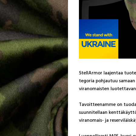
Stel­lAr­mor laa­jen­taa tuo­t
te­go­ria poh­jau­tuu sa­maan f
vi­ra­no­mais­ten luo­tet­ta­va­
Ta­voit­tee­nam­me on tuo­da am
suun­ni­tel­laan kent­tä­käyt­t
vi­ra­no­mais- ja re­ser­vi­läis­
Luon­nol­li­ses­ti M05-kuo­si o