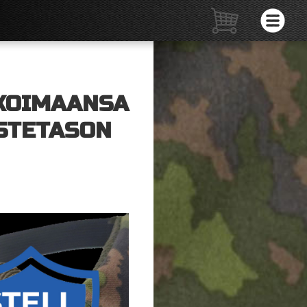
KOIMAANSA
USTETASON