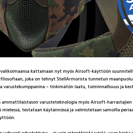
e­va­li­koi­maan­sa kat­ta­maan nyt myös Air­soft-käyt­töön suun­ni­tel­lu
i­lo­so­fiaan, jo­ka on teh­nyt Stel­lAr­mo­ris­ta tun­ne­tun maan­puo­lus­t
na va­rus­te­kump­pa­ni­na – tin­ki­mä­tön laa­tu, toi­min­nal­li­suus ja kes­
­mat­ti­lais­ta­son va­rus­te­tek­no­lo­gia myös Air­soft-har­ras­ta­jien u
ö mie­les­sä, tes­ta­taan käy­tän­nös­sä ja val­mis­te­taan sa­moil­la pe­ri
käyt­töön.
n vah­vas­ti edus­tet­tu­na – ei vain es­teet­ti­sis­tä syis­tä, vaan kos­k