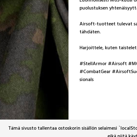
puo­lus­tuk­sen yh­te­näi­syyt­tä
Air­soft-tuot­teet tu­le­vat saa­
täh­dä­ten.
Har­joit­te­le, ku­ten tais­te­l
#Stel­lAr­mor #Air­soft #M05
#Com­bat­Gear #Air­soft­Suo­m
sio­nals
Tämä sivusto tallentaa ostoskorin sisällön selaimesi `localSt
eikä niitä käy