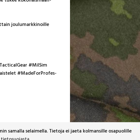
t­tain jou­lu­mark­ki­noil­le
ac­ti­cal­Gear #Mil­Sim
is­te­let #Ma­de­ForP­ro­fes­
n samalla selaimella. Tietoja ei jaeta kolmansille osapuolille
 tietosuojasta
.