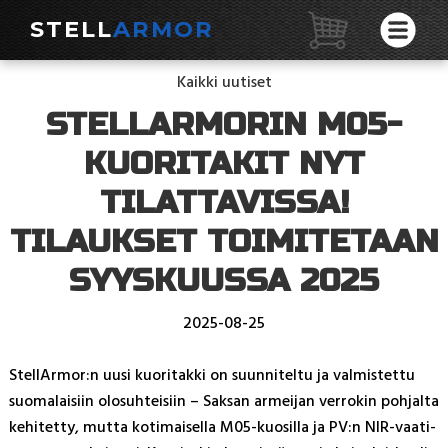
STELL
ARMOR
Kaikki uutiset
STELLARMORIN M05-
KUORITAKIT NYT
TILATTAVISSA!
TILAUKSET TOIMITETAAN
SYYSKUUSSA 2025
2025-08-25
Stel­lAr­mor:n uu­si kuo­ri­tak­ki on suun­ni­tel­tu ja val­mis­tet­tu
suo­ma­lai­siin olo­suh­tei­siin – Sak­san ar­mei­jan ver­ro­kin poh­jal­ta
ke­hi­tet­ty, mut­ta ko­ti­mai­sel­la M05-kuo­sil­la ja PV:n NIR-vaa­ti­