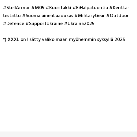
#Stel­lAr­mor #M05 #Kuo­ri­tak­ki #Ei­Hal­pa­tuon­tia #Kent­tä­
tes­tat­tu #Suo­ma­lai­nen­Laa­du­kas #Mi­li­ta­ry­Gear #Out­door
#De­fen­ce #Sup­por­tUk­rai­ne #Uk­rai­na2025
*) XXXL on li­sät­ty va­li­koi­maan myö­hem­min syk­syl­lä 2025