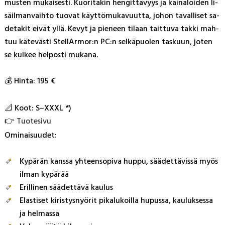
mus­ten mu­kai­ses­ti. Kuo­ri­ta­kin hen­git­tä­vyys ja kai­na­loi­den li­
säil­man­vaih­to tuo­vat käyt­tö­mu­ka­vuut­ta, jo­hon ta­val­li­set sa­
de­ta­kit ei­vät yl­lä. Ke­vyt ja pie­neen ti­laan tait­tu­va tak­ki mah­
tuu kä­te­väs­ti Stel­lAr­mor:n PC:n sel­kä­puo­len tas­kuun, jo­ten
se kul­kee hel­pos­ti mu­ka­na.
💰 Hin­ta: 195 €
📐 Koot: S–XXXL *)
👉
Tuo­te­si­vu
Omi­nai­suu­det:
Kypärän kanssa yhteensopiva huppu, säädettävissä myös
ilman kypärää
Erillinen säädettävä kaulus
Elastiset kiristysnyörit pikalukoilla hupussa, kauluksessa
ja helmassa