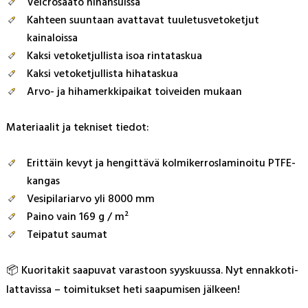
Velcrosäätö hihansuissa
Kahteen suuntaan avattavat tuuletusvetoketjut
kainaloissa
Kaksi vetoketjullista isoa rintataskua
Kaksi vetoketjullista hihataskua
Arvo- ja hihamerkkipaikat toiveiden mukaan
Ma­te­riaa­lit ja tek­ni­set tie­dot:
Erittäin kevyt ja hengittävä kolmikerroslaminoitu PTFE-
kangas
Vesipilariarvo yli 8000 mm
Paino vain 169 g / m²
Teipatut saumat
📦 Kuo­ri­ta­kit saa­pu­vat va­ras­toon syys­kuus­sa. Nyt en­nak­ko­ti­
lat­ta­vis­sa – toi­mi­tuk­set he­ti saa­pu­mi­sen jäl­keen!