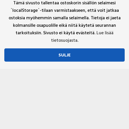
Tämä sivusto tallentaa ostoskorin sisällön selaimesi
`localStorage`-tilaan varmistaakseen, että voit jatkaa
ostoksia myöhemmin samalla selaimella. Tietoja ei jaeta
kolmansille osapuolille eikä niitä käytetä seurannan
tarkoituksiin. Sivusto ei käytä evästeitä.
Lue lisää
tietosuojasta
.
SULJE
STELL
ARMOR
Facebook
Instagram