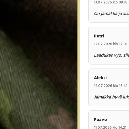
13.07.2026 klo 09.18
On jämäkkä ja sis
Petri
12.07.2026 klo 17.01
Laadukas vyö, sii
Aleksi
12.07.2026 klo 16.41
Jämäkkä hyvä luk
Paavo
11.07.2026 klo 14.21