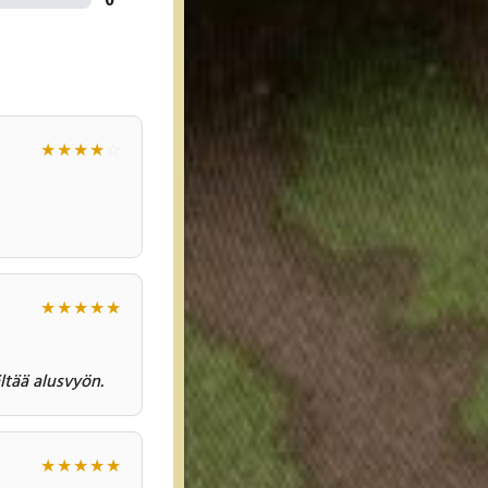
★
★
★
★
☆
★
★
★
★
★
ltää alusvyön.
★
★
★
★
★