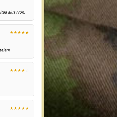
ltää alusvyön.
★
★
★
★
★
telen!
★
★
★
★
☆
★
★
★
★
★