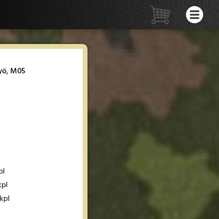
yö, M05
pl
kpl
kpl