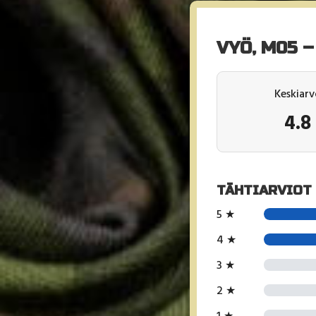
VYÖ, M05 –
Keskiarv
4.8
TÄHTIARVIOT
5 ★
4 ★
3 ★
2 ★
1 ★