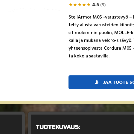
★
★
★
★
★
4.8
(9)
Stel­lAr­mor M05 -va­rus­te­vyö – k
tel­ty alus­ta va­rus­tei­den kiin­ni­t
sit mo­lem­min puo­lin, MOL­LE-ku
kal­la ja mu­ka­na velc­ro-si­sä­vyö.
yh­teen­so­pi­vas­ta Cor­du­ra M05 -l
ta ko­ko­ja saa­ta­vil­la.
📡
JAA TUOTE 
TUOTEKUVAUS: