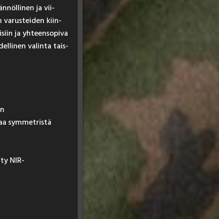
­nöl­li­nen ja vii­
n va­rus­tei­den kiin­
­siin ja yh­teen­so­pi­va
l­li­nen va­lin­ta tais­
in
taa symmetristä
ty NIR-