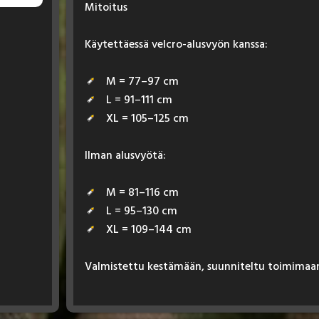
Mi­toi­tus
Käy­tet­täes­sä velc­ro-alus­vyön kans­sa:
M = 77–97 cm
L = 91–111 cm
XL = 105–125 cm
Il­man alus­vyö­tä:
M = 81–116 cm
L = 95–130 cm
XL = 109–144 cm
Val­mis­tet­tu kes­tä­mään, suun­ni­tel­tu toi­mi­maa