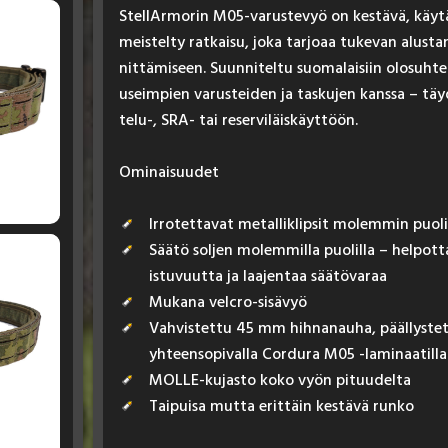
Stel­lAr­mo­rin M05-va­rus­te­vyö on kes­tä­vä, käy­tän
meis­tel­ty rat­kai­su, jo­ka tar­joaa tu­ke­van alus­ta
nit­tä­mi­seen. Suun­ni­tel­tu suo­ma­lai­siin olo­suh­tei
useim­pien va­rus­tei­den ja tas­ku­jen kans­sa – täy­de
te­lu-, SRA- tai re­ser­vi­läis­käyt­töön.
Omi­nai­suu­det
Irrotettavat metalliklipsit molemmin puol
Säätö soljen molemmilla puolilla – helpot
istuvuutta ja laajentaa säätövaraa
Mukana velcro-sisävyö
Vahvistettu 45 mm hihnanauha, päällystet
yhteensopivalla Cordura M05 -laminaatilla
MOLLE-kujasto koko vyön pituudelta
Taipuisa mutta erittäin kestävä runko