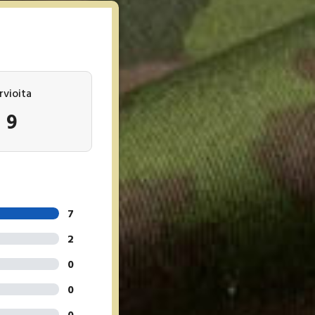
rvioita
9
7
2
0
0
0