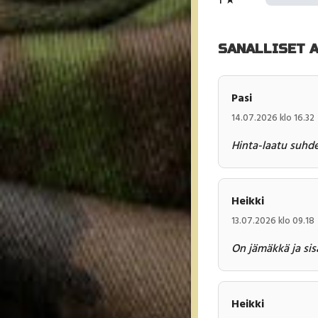
SANALLISET 
Pasi
14.07.2026 klo 16.32
Hinta-laatu suhde
Heikki
13.07.2026 klo 09.18
On jämäkkä ja sis
Heikki