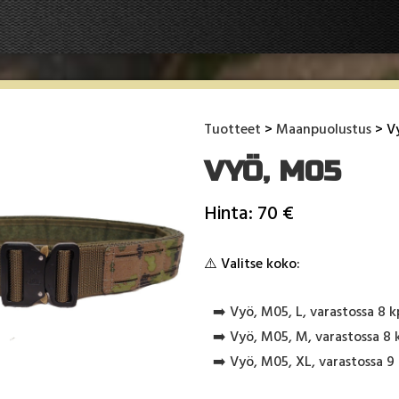
Tuotteet
>
Maanpuolustus
> V
VYÖ, M05
Hinta: 70 €
⚠️ Valitse koko:
➡️ Vyö, M05, L, varastossa 8 k
➡️ Vyö, M05, M, varastossa 8 
➡️ Vyö, M05, XL, varastossa 9 