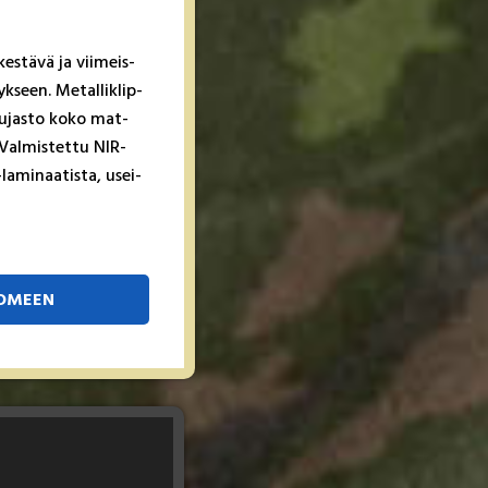
es­tä­vä ja vii­meis­
yk­seen. Me­tal­lik­lip­
­jas­to ko­ko mat­
 Val­mis­tet­tu NIR-
a­mi­naa­tis­ta, usei­
SOMEEN