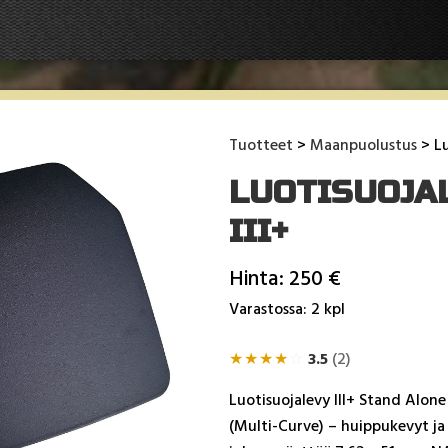
Tuotteet
>
Maanpuolustus
> Lu
LUOTISUOJAL
III+
Hinta: 250 €
Varastossa: 2 kpl
★
★
★
★
☆
3.5
(2)
Luo­ti­suo­ja­le­vy III+ Stand Alo
(Mul­ti-Cur­ve) – huip­pu­ke­vyt ja 