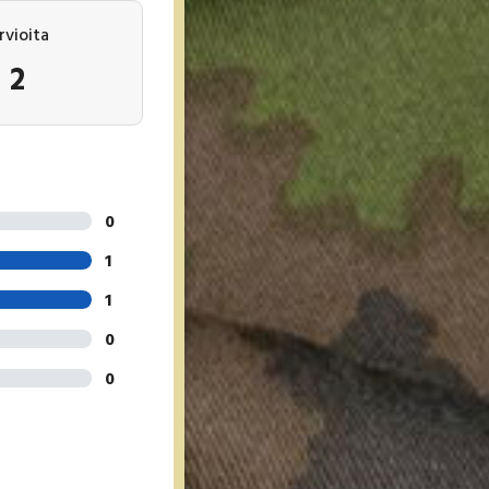
rvioita
2
0
1
1
0
0