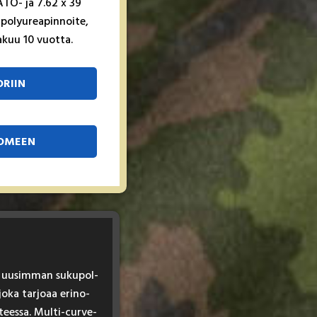
A­TO- ja 7.62 x 39
o­lyu­rea­pin­noi­te,
­kuu 10 vuot­ta.
RIIN
SOMEEN
tu uu­sim­man su­ku­pol­
jo­ka tar­joaa eri­no­
­tees­sa. Mul­ti-cur­ve-