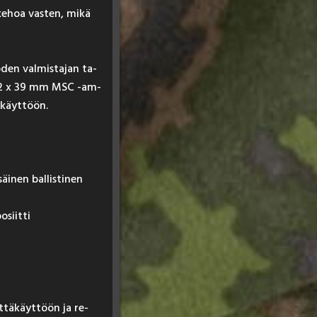
ke­hoa vas­ten, mi­kä
uo­den val­mis­ta­jan ta­
.62 x 39 mm MSC -am­
n käyt­töön.
inen ballistinen
siitti
t­tä­käyt­töön ja re­