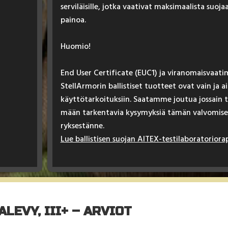
ser­vi­läi­sil­le, jot­ka vaa­ti­vat mak­si­maa­lis­ta suo­j
pai­noa.
Huo­mio!
End User Cer­ti­fi­ca­te (EUC1) ja vi­ra­no­mais­vaa­ti­
Stel­lAr­mo­rin bal­lis­ti­set tuot­teet ovat vain ja ai
käyt­tö­tar­koi­tuk­siin. Saa­tam­me jou­tua jos­sain ta
mään tar­ken­ta­via ky­sy­myk­siä tä­män val­vo­mi­se
ryk­ses­tän­ne.
Lue bal­lis­ti­sen suo­jan AI­TEX-tes­ti­la­bo­ra­to­rio­ra­
LEVY, III+ – ARVIOT