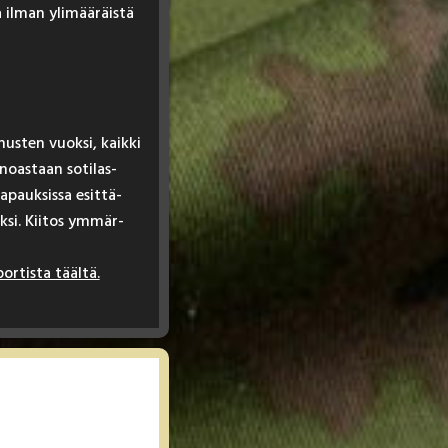
aa il­man yli­mää­räis­tä
mus­ten vuok­si, kaik­ki
­noas­taan so­ti­las­
­pauk­sis­sa esit­tä­
k­si. Kii­tos ym­mär­
por­tis­ta tääl­tä.