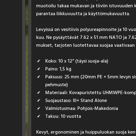
muo­toi­lu ta­kaa mu­ka­van ja tii­viin is­tu­vuu­den 
pa­ran­taa liik­ku­vuut­ta ja käyt­tö­mu­ka­vuut­ta.
Le­vyis­sä on ve­si­tii­vis po­lyu­rea­pin­noi­te ja 10 v
kuu. Ne py­säyt­tä­vät 7.62 x 51 mm NA­TO ja 7
muk­set, tar­jo­ten luo­tet­ta­vaa suo­jaa vaa­ti­vaa
Koko: 10 x 12” (täysi suoja-ala)
Paino: 1,5 kg
Paksuus: 25 mm (20mm PE + 5mm levyn sisä
pehmuste)
Materiaali: Kovapuristettu UHMWPE-kompo
Suojaustaso: III+ Stand Alone
Valmistusmaa: Pohjois-Makedonia
Takuu: 10 vuotta
Ke­vyt, er­go­no­mi­nen ja huip­pu­luo­kan suo­ja ken