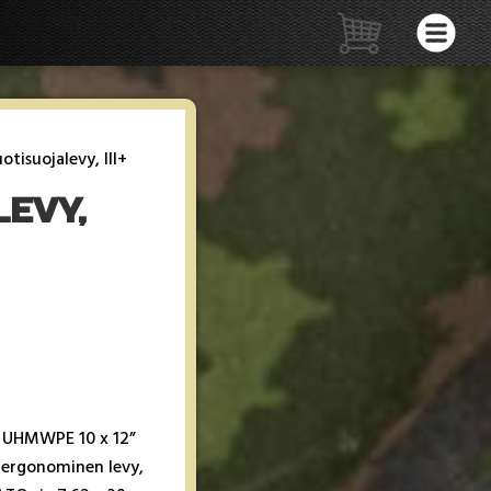
otisuojalevy, III+
EVY,
­ne UHMW­PE 10 x 12”
er­go­no­mi­nen le­vy,