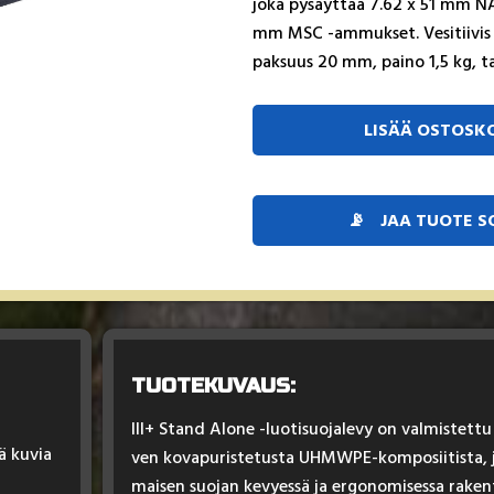
jo­ka py­säyt­tää 7.62 x 51 mm N
mm MSC -am­muk­set. Ve­si­tii­vis p
pak­suus 20 mm, pai­no 1,5 kg, ta
LISÄÄ OSTOSKO
📡
JAA TUOTE 
TUOTEKUVAUS:
III+ Stand Alo­ne -luo­ti­suo­ja­le­vy on val­mis­tet­
ä kuvia
ven ko­va­pu­ris­te­tus­ta UHMW­PE-kom­po­sii­tis­ta, 
mai­sen suo­jan ke­vyes­sä ja er­go­no­mi­ses­sa ra­ken